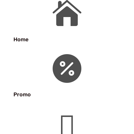

Home

Promo
