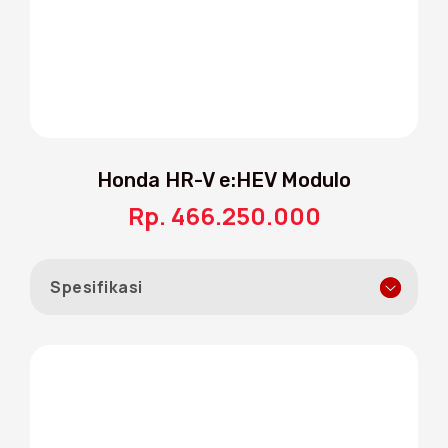
Honda HR-V e:HEV Modulo
Rp. 466.250.000
18” Alloy Sports Wheels
Spesifikasi
Desain velg 18 inci yang tegas dan penuh
karakter memberikan kesan stylish yang
kuat dan mempertegas aura sporty dari
New Honda HR-V