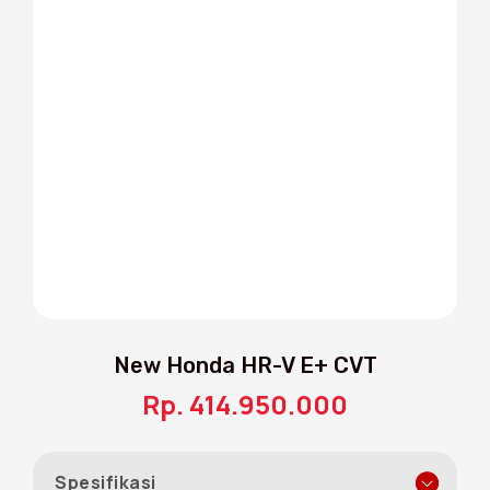
Sequential LED Turning Signal
Tampilan lampu sein yang bergerak dinamis
melalui Sequential LED Turning Signal
menghadirkan kesan canggih dan premium
di setiap detail
New Honda HR-V E+ CVT
Rp. 414.950.000
Spesifikasi