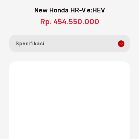
New Honda HR-V e:HEV
Rp. 454.550.000
Spesifikasi
LED Fog Lights
Tingkatkan visibilitas Anda ketika sedang
berkendara di medan yang berkabut / hujan
dengan sorotan LED Fog Light yang lebih
fokus.