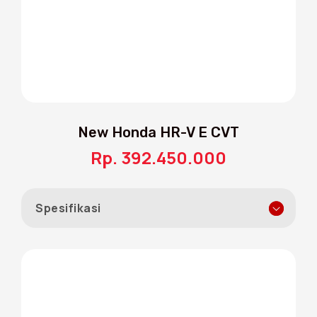
desain agresif dan modern yang
mempertegas karakter sporty khas New
Honda HR-V
New Honda HR-V E CVT
Rp. 392.450.000
Spesifikasi