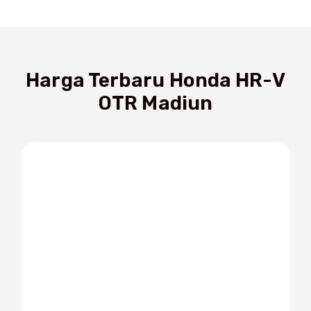
sebagai SUV modern yang stylish
Harga Terbaru Honda HR-V
OTR Madiun
NEW Sporty RS Front Grille
NEW Sporty RS Front Grille tampil dengan