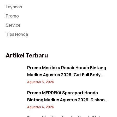
Layanan
Promo
Service
Tips Honda
Artikel Terbaru
Promo Merdeka Repair Honda Bintang
Madiun Agustus 2026: Cat Full Body
Mulai 12 Jutaan, Diskon Cat Spion 17%,
Agustus 5, 2026
dan Banjir Bonus Paket Glowing
Promo MERDEKA Sparepart Honda
Bintang Madiun Agustus 2026: Diskon
Ban & Aki Orisinal 10% Plus Gratis
Agustus 4, 2026
Pembersihan Kanvas Rem