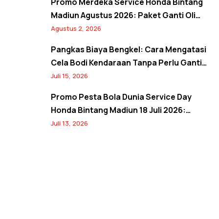
Promo Merdeka Service Honda Bintang
Madiun Agustus 2026: Paket Ganti Oli
Hemat, Servis AC Sejuk, dan Bebas Antre
Agustus 2, 2026
Lewat Booking Service
Pangkas Biaya Bengkel: Cara Mengatasi
Cela Bodi Kendaraan Tanpa Perlu Ganti
Panel
Juli 15, 2026
Promo Pesta Bola Dunia Service Day
Honda Bintang Madiun 18 Juli 2026:
Banjir Diskon Servis 20%, Oli 10%, Free
Juli 13, 2026
Jersey, dan Spin Wheel