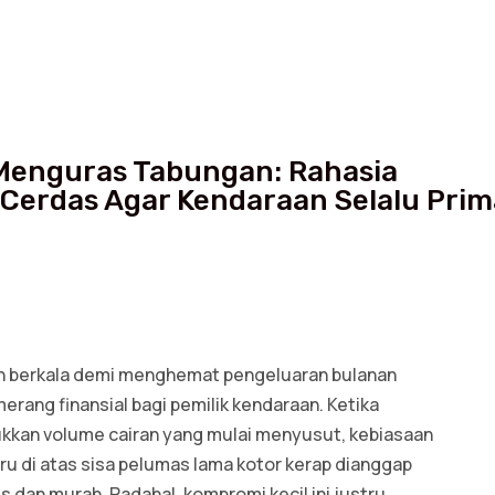
Menguras Tabungan: Rahasia
Cerdas Agar Kendaraan Selalu Prim
 berkala demi menghemat pengeluaran bulanan
merang finansial bagi pemilik kendaraan. Ketika
ukkan volume cairan yang mulai menyusut, kebiasaan
u di atas sisa pelumas lama kotor kerap dianggap
is dan murah. Padahal, kompromi kecil ini justru