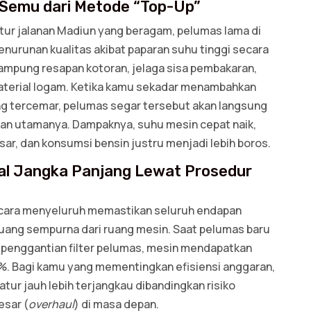
i Semu dari Metode “Top-Up”
ntur jalanan Madiun yang beragam, pelumas lama di
nurunan kualitas akibat paparan suhu tinggi secara
ampung resapan kotoran, jelaga sisa pembakaran,
aterial logam. Ketika kamu sekadar menambahkan
ng tercemar, pelumas segar tersebut akan langsung
san utamanya. Dampaknya, suhu mesin cepat naik,
r, dan konsumsi bensin justru menjadi lebih boros.
ial Jangka Panjang Lewat Prosedur
ecara menyeluruh memastikan seluruh endapan
buang sempurna dari ruang mesin. Saat pelumas baru
penggantian filter pelumas, mesin mendapatkan
0%. Bagi kamu yang mementingkan efisiensi anggaran,
atur jauh lebih terjangkau dibandingkan risiko
esar (
overhaul
) di masa depan.