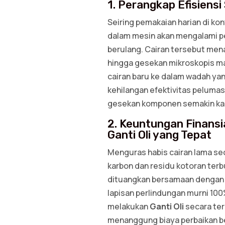
1. Perangkap Efisiens
Seiring pemakaian harian di ko
dalam mesin akan mengalami pe
berulang. Cairan tersebut men
hingga gesekan mikroskopis m
cairan baru ke dalam wadah ya
kehilangan efektivitas peluma
gesekan komponen semakin kasa
2. Keuntungan Finans
Ganti Oli yang Tepat
Menguras habis cairan lama s
karbon dan residu kotoran ter
dituangkan bersamaan dengan 
lapisan perlindungan murni 10
melakukan
Ganti Oli
secara ter
menanggung biaya perbaikan b