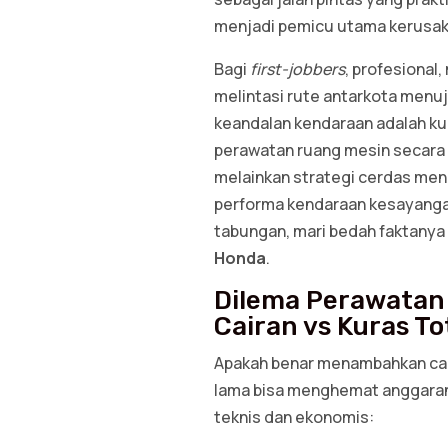
menjadi pemicu utama kerusaka
Bagi
first-jobbers
, profesional
melintasi rute antarkota menuj
keandalan kendaraan adalah ku
perawatan ruang mesin secara 
melainkan strategi cerdas me
performa kendaraan kesayanga
tabungan, mari bedah faktanya
Honda
.
Dilema Perawatan
Cairan vs Kuras To
Apakah benar menambahkan cai
lama bisa menghemat anggaran
teknis dan ekonomis: