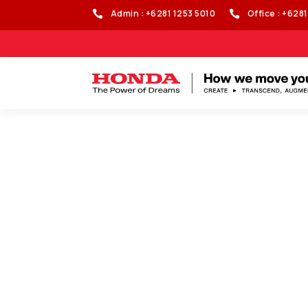
Admin : +6281 1253 5010
Office : +628

