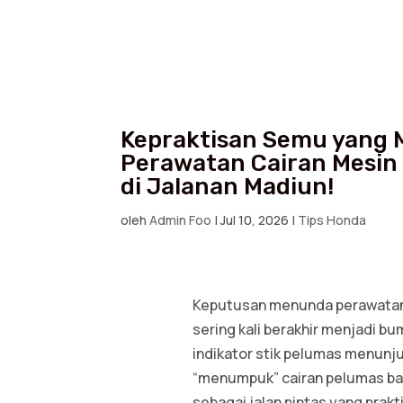
Kepraktisan Semu yang 
Perawatan Cairan Mesin 
di Jalanan Madiun!
oleh
Admin Foo
|
Jul 10, 2026
|
Tips Honda
Keputusan menunda perawatan
sering kali berakhir menjadi bu
indikator stik pelumas menunj
“menumpuk” cairan pelumas bar
sebagai jalan pintas yang prakt