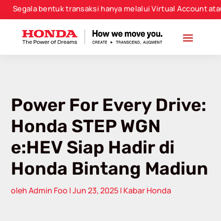
modal-check
ala bentuk transaksi hanya melalui Virtual Account atau No
Power For Every Drive:
Honda STEP WGN
e:HEV Siap Hadir di
Honda Bintang Madiun
oleh
Admin Foo
|
Jun 23, 2025
|
Kabar Honda