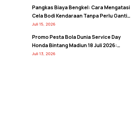
Lewat Booking Service
Pangkas Biaya Bengkel: Cara Mengatasi
Cela Bodi Kendaraan Tanpa Perlu Ganti
Panel
Juli 15, 2026
Promo Pesta Bola Dunia Service Day
Honda Bintang Madiun 18 Juli 2026:
Banjir Diskon Servis 20%, Oli 10%, Free
Juli 13, 2026
Jersey, dan Spin Wheel