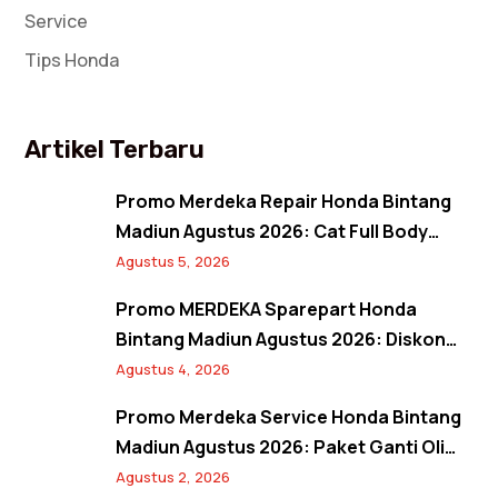
Service
Tips Honda
Artikel Terbaru
Promo Merdeka Repair Honda Bintang
Madiun Agustus 2026: Cat Full Body
Mulai 12 Jutaan, Diskon Cat Spion 17%,
Agustus 5, 2026
dan Banjir Bonus Paket Glowing
Promo MERDEKA Sparepart Honda
Bintang Madiun Agustus 2026: Diskon
Ban & Aki Orisinal 10% Plus Gratis
Agustus 4, 2026
Pembersihan Kanvas Rem
Promo Merdeka Service Honda Bintang
Madiun Agustus 2026: Paket Ganti Oli
Hemat, Servis AC Sejuk, dan Bebas Antre
Agustus 2, 2026