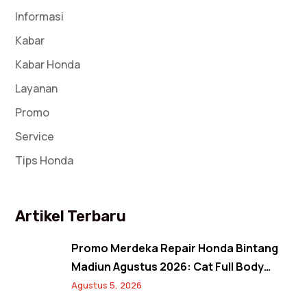
Informasi
Kabar
Kabar Honda
Layanan
Promo
Service
Tips Honda
Artikel Terbaru
Promo Merdeka Repair Honda Bintang
Madiun Agustus 2026: Cat Full Body
Mulai 12 Jutaan, Diskon Cat Spion 17%,
Agustus 5, 2026
dan Banjir Bonus Paket Glowing