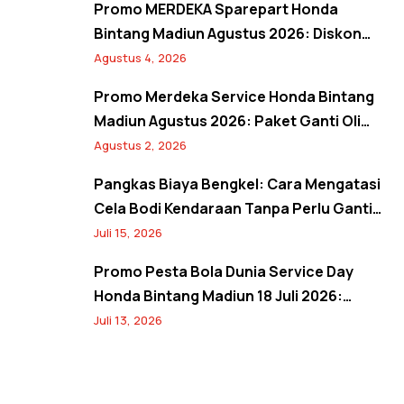
Promo MERDEKA Sparepart Honda
Bintang Madiun Agustus 2026: Diskon
Ban & Aki Orisinal 10% Plus Gratis
Agustus 4, 2026
Pembersihan Kanvas Rem
Promo Merdeka Service Honda Bintang
Madiun Agustus 2026: Paket Ganti Oli
Hemat, Servis AC Sejuk, dan Bebas Antre
Agustus 2, 2026
Lewat Booking Service
Pangkas Biaya Bengkel: Cara Mengatasi
Cela Bodi Kendaraan Tanpa Perlu Ganti
Panel
Juli 15, 2026
Promo Pesta Bola Dunia Service Day
Honda Bintang Madiun 18 Juli 2026:
Banjir Diskon Servis 20%, Oli 10%, Free
Juli 13, 2026
Jersey, dan Spin Wheel