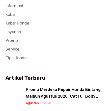
Informasi
Kabar
Kabar Honda
Layanan
Promo
Service
Tips Honda
Artikel Terbaru
Promo Merdeka Repair Honda Bintang
Madiun Agustus 2026: Cat Full Body
Mulai 12 Jutaan, Diskon Cat Spion 17%,
Agustus 5, 2026
dan Banjir Bonus Paket Glowing