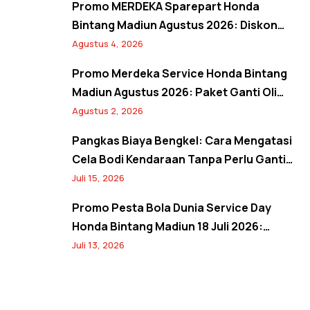
Promo MERDEKA Sparepart Honda
Bintang Madiun Agustus 2026: Diskon
Ban & Aki Orisinal 10% Plus Gratis
Agustus 4, 2026
Pembersihan Kanvas Rem
Promo Merdeka Service Honda Bintang
Madiun Agustus 2026: Paket Ganti Oli
Hemat, Servis AC Sejuk, dan Bebas Antre
Agustus 2, 2026
Lewat Booking Service
Pangkas Biaya Bengkel: Cara Mengatasi
Cela Bodi Kendaraan Tanpa Perlu Ganti
Panel
Juli 15, 2026
Promo Pesta Bola Dunia Service Day
Honda Bintang Madiun 18 Juli 2026:
Banjir Diskon Servis 20%, Oli 10%, Free
Juli 13, 2026
Jersey, dan Spin Wheel