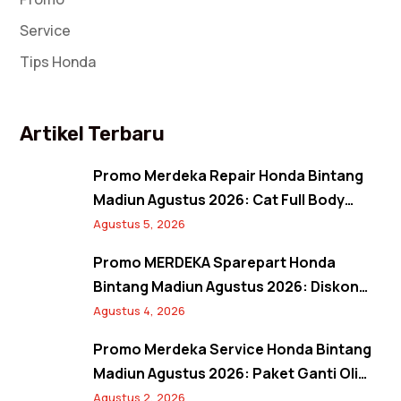
Service
Tips Honda
Artikel Terbaru
Promo Merdeka Repair Honda Bintang
Madiun Agustus 2026: Cat Full Body
Mulai 12 Jutaan, Diskon Cat Spion 17%,
Agustus 5, 2026
dan Banjir Bonus Paket Glowing
Promo MERDEKA Sparepart Honda
Bintang Madiun Agustus 2026: Diskon
Ban & Aki Orisinal 10% Plus Gratis
Agustus 4, 2026
Pembersihan Kanvas Rem
Promo Merdeka Service Honda Bintang
Madiun Agustus 2026: Paket Ganti Oli
Hemat, Servis AC Sejuk, dan Bebas Antre
Agustus 2, 2026