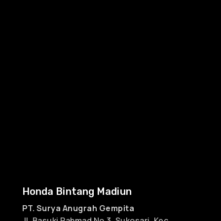
Honda Bintang Madiun
PT. Surya Anugrah Gempita
Jl. Basuki Rahmad No.3, Sukosari, Kec.