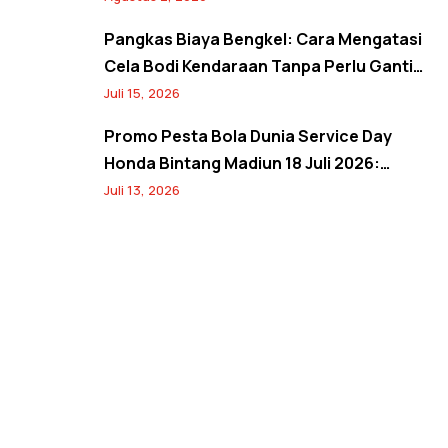
Lewat Booking Service
Pangkas Biaya Bengkel: Cara Mengatasi
Cela Bodi Kendaraan Tanpa Perlu Ganti
Panel
Juli 15, 2026
Promo Pesta Bola Dunia Service Day
Honda Bintang Madiun 18 Juli 2026:
Banjir Diskon Servis 20%, Oli 10%, Free
Juli 13, 2026
Jersey, dan Spin Wheel