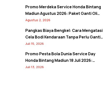
Pembersihan Kanvas Rem
Promo Merdeka Service Honda Bintang
Madiun Agustus 2026: Paket Ganti Oli
Hemat, Servis AC Sejuk, dan Bebas Antre
Agustus 2, 2026
Lewat Booking Service
Pangkas Biaya Bengkel: Cara Mengatasi
Cela Bodi Kendaraan Tanpa Perlu Ganti
Panel
Juli 15, 2026
Promo Pesta Bola Dunia Service Day
Honda Bintang Madiun 18 Juli 2026:
Banjir Diskon Servis 20%, Oli 10%, Free
Juli 13, 2026
Jersey, dan Spin Wheel