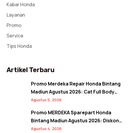
Kabar Honda
Layanan
Promo
Service
Tips Honda
Artikel Terbaru
Promo Merdeka Repair Honda Bintang
Madiun Agustus 2026: Cat Full Body
Mulai 12 Jutaan, Diskon Cat Spion 17%,
Agustus 5, 2026
dan Banjir Bonus Paket Glowing
Promo MERDEKA Sparepart Honda
Bintang Madiun Agustus 2026: Diskon
Ban & Aki Orisinal 10% Plus Gratis
Agustus 4, 2026