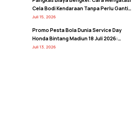
Pangkas Biaya Bengkel: Cara Mengatasi
Cela Bodi Kendaraan Tanpa Perlu Ganti
Panel
Juli 15, 2026
Promo Pesta Bola Dunia Service Day
Honda Bintang Madiun 18 Juli 2026:
Banjir Diskon Servis 20%, Oli 10%, Free
Juli 13, 2026
Jersey, dan Spin Wheel