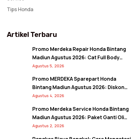
Tips Honda
Artikel Terbaru
Promo Merdeka Repair Honda Bintang
Madiun Agustus 2026: Cat Full Body
Mulai 12 Jutaan, Diskon Cat Spion 17%,
Agustus 5, 2026
dan Banjir Bonus Paket Glowing
Promo MERDEKA Sparepart Honda
Bintang Madiun Agustus 2026: Diskon
Ban & Aki Orisinal 10% Plus Gratis
Agustus 4, 2026
Pembersihan Kanvas Rem
Promo Merdeka Service Honda Bintang
Madiun Agustus 2026: Paket Ganti Oli
Hemat, Servis AC Sejuk, dan Bebas Antre
Agustus 2, 2026
Lewat Booking Service