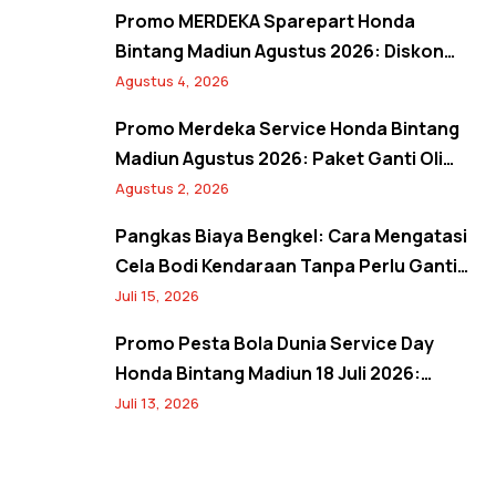
dan Banjir Bonus Paket Glowing
Promo MERDEKA Sparepart Honda
Bintang Madiun Agustus 2026: Diskon
Ban & Aki Orisinal 10% Plus Gratis
Agustus 4, 2026
Pembersihan Kanvas Rem
Promo Merdeka Service Honda Bintang
Madiun Agustus 2026: Paket Ganti Oli
Hemat, Servis AC Sejuk, dan Bebas Antre
Agustus 2, 2026
Lewat Booking Service
Pangkas Biaya Bengkel: Cara Mengatasi
Cela Bodi Kendaraan Tanpa Perlu Ganti
Panel
Juli 15, 2026
Promo Pesta Bola Dunia Service Day
Honda Bintang Madiun 18 Juli 2026:
Banjir Diskon Servis 20%, Oli 10%, Free
Juli 13, 2026
Jersey, dan Spin Wheel