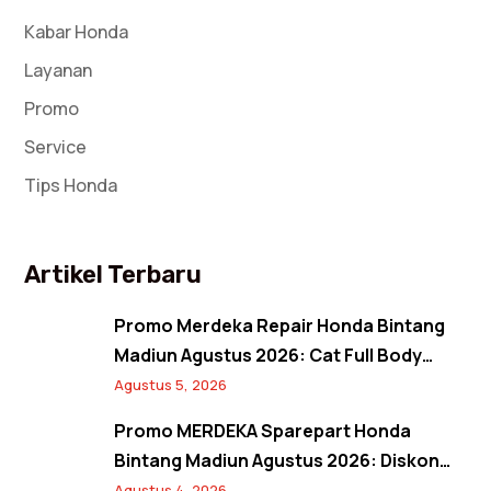
Kabar Honda
Layanan
Promo
Service
Tips Honda
Artikel Terbaru
Promo Merdeka Repair Honda Bintang
Madiun Agustus 2026: Cat Full Body
Mulai 12 Jutaan, Diskon Cat Spion 17%,
Agustus 5, 2026
dan Banjir Bonus Paket Glowing
Promo MERDEKA Sparepart Honda
Bintang Madiun Agustus 2026: Diskon
Ban & Aki Orisinal 10% Plus Gratis
Agustus 4, 2026