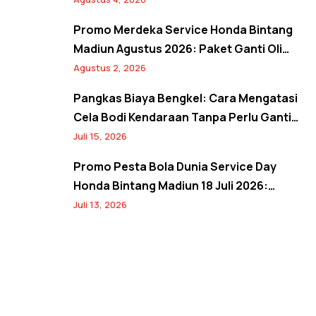
Pembersihan Kanvas Rem
Promo Merdeka Service Honda Bintang
Madiun Agustus 2026: Paket Ganti Oli
Hemat, Servis AC Sejuk, dan Bebas Antre
Agustus 2, 2026
Lewat Booking Service
Pangkas Biaya Bengkel: Cara Mengatasi
Cela Bodi Kendaraan Tanpa Perlu Ganti
Panel
Juli 15, 2026
Promo Pesta Bola Dunia Service Day
Honda Bintang Madiun 18 Juli 2026:
Banjir Diskon Servis 20%, Oli 10%, Free
Juli 13, 2026
Jersey, dan Spin Wheel