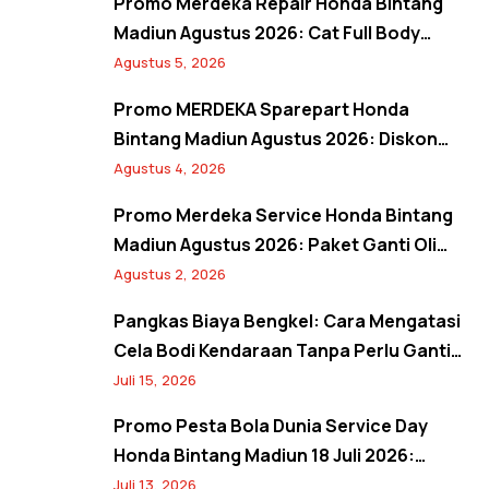
Promo Merdeka Repair Honda Bintang
Madiun Agustus 2026: Cat Full Body
Mulai 12 Jutaan, Diskon Cat Spion 17%,
Agustus 5, 2026
dan Banjir Bonus Paket Glowing
Promo MERDEKA Sparepart Honda
Bintang Madiun Agustus 2026: Diskon
Ban & Aki Orisinal 10% Plus Gratis
Agustus 4, 2026
Pembersihan Kanvas Rem
Promo Merdeka Service Honda Bintang
Madiun Agustus 2026: Paket Ganti Oli
Hemat, Servis AC Sejuk, dan Bebas Antre
Agustus 2, 2026
Lewat Booking Service
Pangkas Biaya Bengkel: Cara Mengatasi
Cela Bodi Kendaraan Tanpa Perlu Ganti
Panel
Juli 15, 2026
Promo Pesta Bola Dunia Service Day
Honda Bintang Madiun 18 Juli 2026:
Banjir Diskon Servis 20%, Oli 10%, Free
Juli 13, 2026