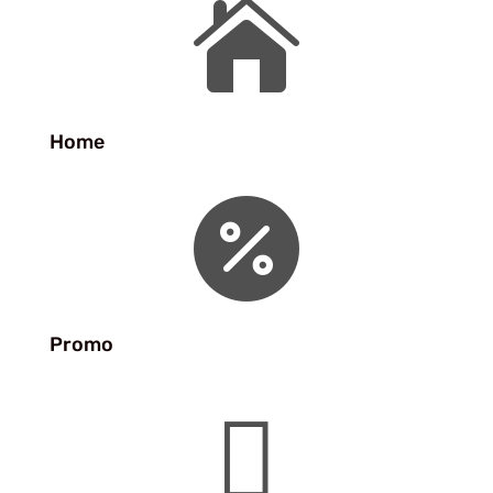

Home

Promo
