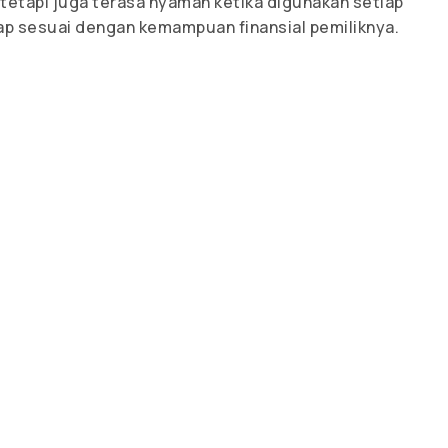
, tetapi juga terasa nyaman ketika digunakan setiap
etap sesuai dengan kemampuan finansial pemiliknya.