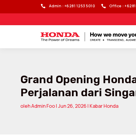
Admin : +6281 1253 5010
Office : +628


Grand Opening Honda 
Perjalanan dari Sing
oleh
Admin Foo
|
Jun 26, 2026
|
Kabar Honda