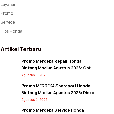
Layanan
Promo
Service
Tips Honda
Artikel Terbaru
Promo Merdeka Repair Honda
Bintang Madiun Agustus 2026: Cat
Full Body Mulai 12 Jutaan, Diskon Cat
Agustus 5, 2026
Spion 17%, dan Banjir Bonus Paket
Promo MERDEKA Sparepart Honda
Glowing
Bintang Madiun Agustus 2026: Diskon
Ban & Aki Orisinal 10% Plus Gratis
Agustus 4, 2026
Pembersihan Kanvas Rem
Promo Merdeka Service Honda