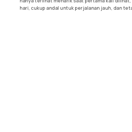
hanya terlihat menarik saat pertama kali dilihat
hari, cukup andal untuk perjalanan jauh, dan t