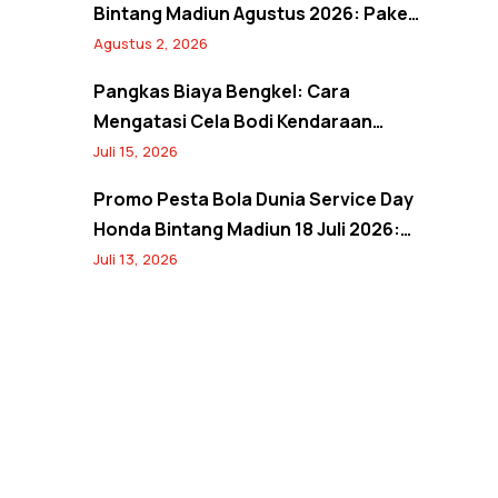
Bintang Madiun Agustus 2026: Paket
Ganti Oli Hemat, Servis AC Sejuk, dan
Agustus 2, 2026
Bebas Antre Lewat Booking Service
Pangkas Biaya Bengkel: Cara
Mengatasi Cela Bodi Kendaraan
Tanpa Perlu Ganti Panel
Juli 15, 2026
Promo Pesta Bola Dunia Service Day
Honda Bintang Madiun 18 Juli 2026:
Banjir Diskon Servis 20%, Oli 10%,
Juli 13, 2026
Free Jersey, dan Spin Wheel