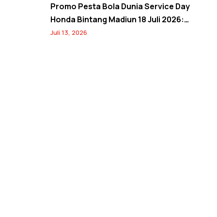
Promo Pesta Bola Dunia Service Day
Honda Bintang Madiun 18 Juli 2026:
Banjir Diskon Servis 20%, Oli 10%, Free
Juli 13, 2026
Jersey, dan Spin Wheel