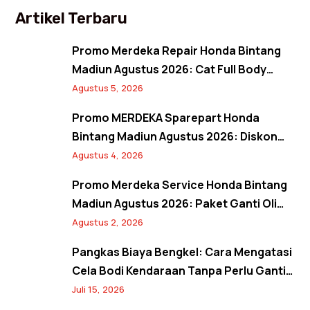
Artikel Terbaru
Promo Merdeka Repair Honda Bintang
Madiun Agustus 2026: Cat Full Body
Mulai 12 Jutaan, Diskon Cat Spion 17%,
Agustus 5, 2026
dan Banjir Bonus Paket Glowing
Promo MERDEKA Sparepart Honda
Bintang Madiun Agustus 2026: Diskon
Ban & Aki Orisinal 10% Plus Gratis
Agustus 4, 2026
Pembersihan Kanvas Rem
Promo Merdeka Service Honda Bintang
Madiun Agustus 2026: Paket Ganti Oli
Hemat, Servis AC Sejuk, dan Bebas Antre
Agustus 2, 2026
Lewat Booking Service
Pangkas Biaya Bengkel: Cara Mengatasi
Cela Bodi Kendaraan Tanpa Perlu Ganti
Panel
Juli 15, 2026