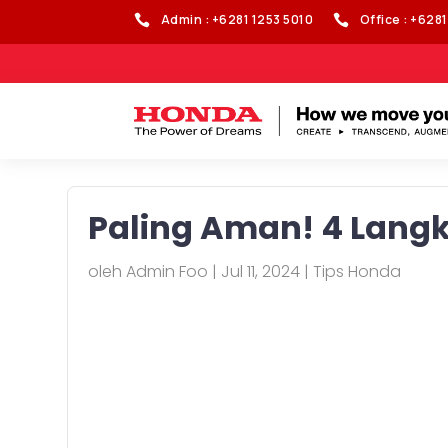
Admin : +6281 1253 5010
Office : +628


Paling Aman! 4 Langk
oleh
Admin Foo
|
Jul 11, 2024
|
Tips Honda