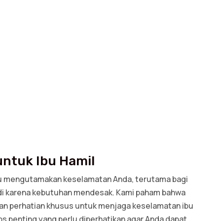
untuk Ibu Hamil
alu mengutamakan keselamatan Anda, terutama bagi
di karena kebutuhan mendesak. Kami paham bahwa
an perhatian khusus untuk menjaga keselamatan ibu
ips penting yang perlu diperhatikan agar Anda dapat