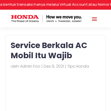
tuk transaksi hanya melalui Virtual Account atau Nomor Rek
Service Berkala AC
Mobil Itu Wajib
oleh
Admin Foo
|
Des 6, 2021
|
Tips Honda