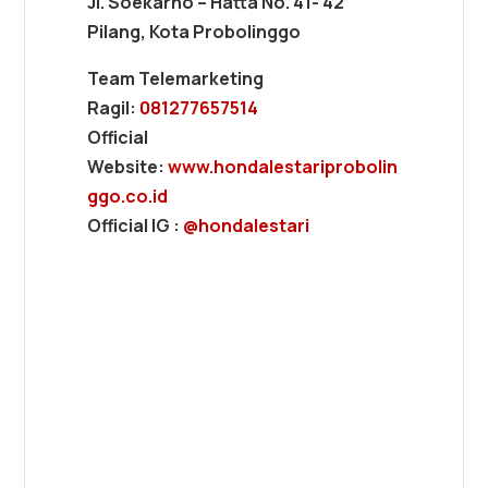
Jl. Soekarno – Hatta No. 41- 42
Pilang, Kota Probolinggo
Team Telemarketing
Ragil:
081277657514
Official
Website:
www.hondalestariprobolin
ggo.co.id
Official IG :
@hondalestari